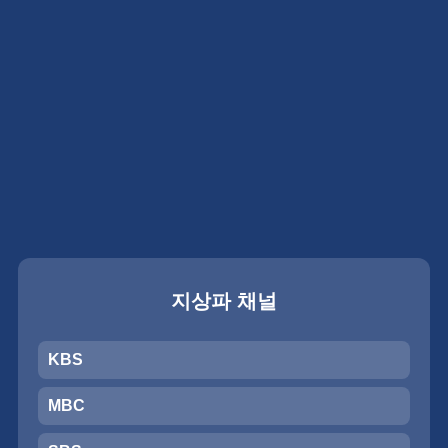
지상파 채널
KBS
MBC