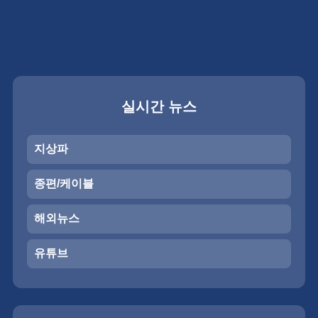
실시간 뉴스
지상파
종편/케이블
해외뉴스
유튜브